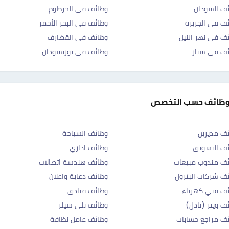
ف السودان
وظائف فى الخرطوم
ف فى الجزيرة
وظائف فى البحر الأحمر
ف فى نهر النيل
وظائف فى القضارف
ف فى سنار
وظائف فى بورتسودان
وظائف حسب التخصص
ف مديرين
وظائف السياحة
ف التسويق
وظائف اداري
ف مندوب مبيعات
وظائف هندسة اتصالات
ف شركات البترول
وظائف دعاية واعلان
ف فني كهرباء
وظائف فنادق
ف ويتر (نادل)
وظائف تلى سيلز
ف مراجع حسابات
وظائف عامل نظافة